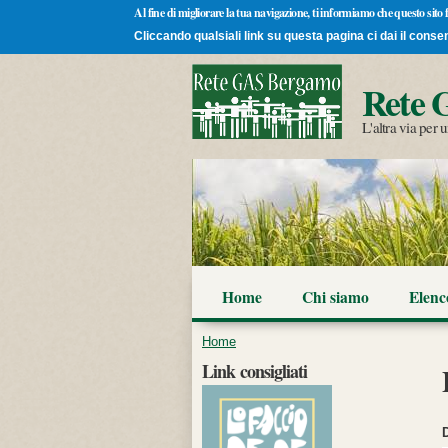
Al fine di migliorare la tua navigazione, ti informiamo che questo sito
Cliccando qualsiali link su questa pagina ci dai il conse
Rete 
L'altra via per
Home
Chi siamo
Elen
Tu sei qui
Home
Link consigliati