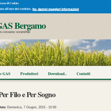
 fa uso di Cookies
nzo all'uso dei cookies.
No, dammi maggiori informazioni
Salta al
GAS Bergamo
contenuto
principale
 un consumo sostenibile
co GAS
Produttori
Download..
Contatti
Per Filo e Per Sogno
Data:
Domenica, 7 Giugno, 2015 - 10:00