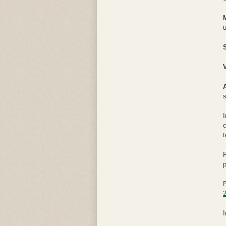
u
s
I
c
p
P
2
I