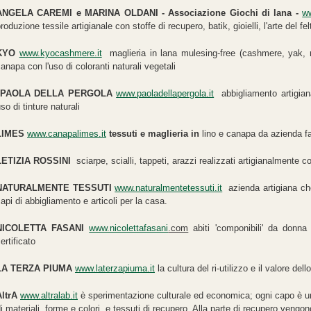
ANGELA CAREMI e MARINA OLDANI - Associazione Giochi di lana -
ww
roduzione tessile artigianale con stoffe di recupero, batik, gioielli, l'arte del 
KYO
www.kyocashmere.it
maglieria in lana mulesing-free (cashmere, yak, me
anapa con l'uso di coloranti naturali vegetali
PAOLA DELLA PERGOLA
www.paoladellapergola.it
abbigliamento artigianale
so di tinture naturali
LIMES
www.canapalimes.it
tessuti e maglieria in
lino e canapa da azienda fa
LETIZIA ROSSINI
sciarpe, scialli, tappeti, arazzi realizzati artigianalmente 
N
ATURALMENTE TESSUTI
www.naturalmentetessuti.it
azienda artigiana che 
api di abbigliamento e articoli per la casa.
NICOLETTA FASANI
www.nicolettafasani
.com
abiti 'componibili' da donna
ertificato
LA TERZA PIUMA
www.laterzapiuma.it
la cultura del ri-utilizzo e il valore d
AltrA
www.altralab.it
è sperimentazione culturale ed economica; ogni capo è un
i materiali, forme e colori, e tessuti di recupero. Alla parte di recupero vengono 