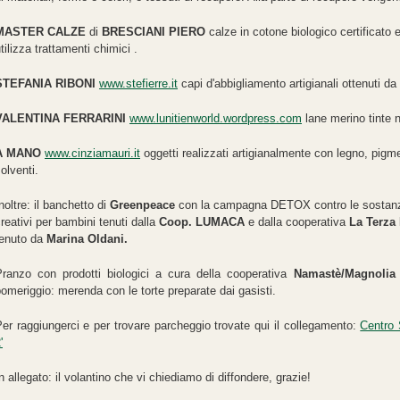
MASTER CALZE
di
BRESCIANI
PIERO
calze in cotone biologico certificato 
tilizza trattamenti chimici .
STEFANIA RIBONI
www.stefierre.it
capi d'abbigliamento artigianali ottenuti da
VALENTINA FERRARINI
www.lunitienworld.wordpress.com
lane merino tinte n
A MANO
www.cinziamauri.it
oggetti realizzati artigianalmente con legno, pigme
olventi.
noltre: il banchetto di
Greenpeace
con la campagna DETOX contro le sostanze 
reativi per bambini tenuti dalla
Coop. LUMACA
e dalla cooperativa
La Terza
tenuto da
Marina Oldani.
Pranzo con prodotti biologici a cura della cooperativa
Namastè/M
agnolia
omeriggio: merenda con le torte preparate dai gasisti.
er raggiungerci e per trovare parcheggio trovate qui il collegamento:
Centro 
'
n allegato: il volantino che vi chiediamo di diffondere, grazie!