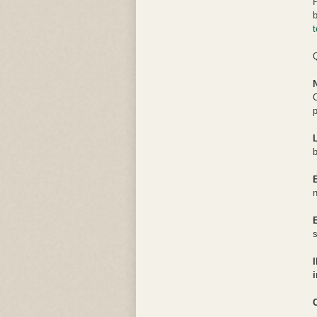
P
t
Q
C
p
b
n
s