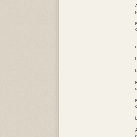
p
c
u
c
c
d