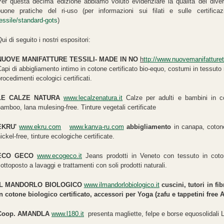
er questa decima edizione abbiamo voluto evidenziare la qualità dei diversi f
buone pratiche del ri-uso (per informazioni sui filati e sulle certifica
essile/standard-gots
)
ui di seguito i nostri espositori:
NUOVE MANIFATTURE TESSILI- MADE IN NO
h
ttp://www.nuovemanifatturet
api di abbigliamento intimo in cotone certificato bio-equo, costumi in tessuto re
rocedimenti ecologici certificati.
LE CALZE NATURA
www.lecalzenatura.it
Calze per adulti e bambini in co
amboo, lana mulesing-free. Tinture vegetali certificate
EKRU'
www.ekru.com
www.kanva-ru.com
abbigliamento
in canapa, cotone 
ickel-free, tinture ecologiche certificate.
ECO GECO
www.ecogeco.it
Jeans prodotti in Veneto con tessuto in coto
ottoposto a lavaggi e trattamenti con soli prodotti naturali.
IL MANDORLO BIOLOGICO
www.ilmandorlobiologico.it
cuscini, tutori in fi
in cotone biologico certificato, accessori per Yoga (zafu e tappetini free 
Coop. AMANDLA
www.l180.it
presenta magliette, felpe e borse equosolidali L1