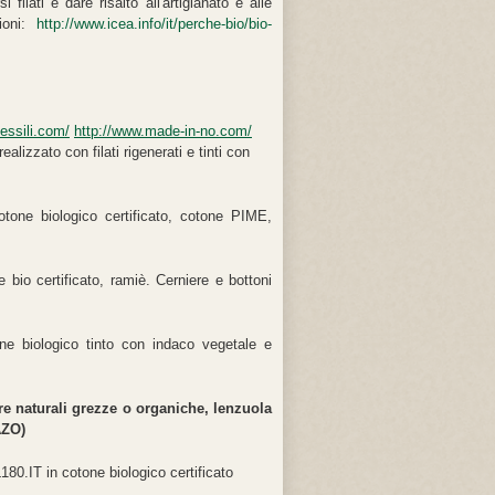
ilati e dare risalto all'artigianato e alle
zioni:
http://www.icea.info/it/perche-bio/bio-
essili.com/
http://www.made-in-no.com/
alizzato con filati rigenerati e tinti con
tone biologico certificato, cotone PIME,
bio certificato, ramiè. Cerniere e bottoni
ne biologico tinto con indaco vegetale e
bre naturali grezze o organiche, lenzuola
AZO)
80.IT in cotone biologico certificato