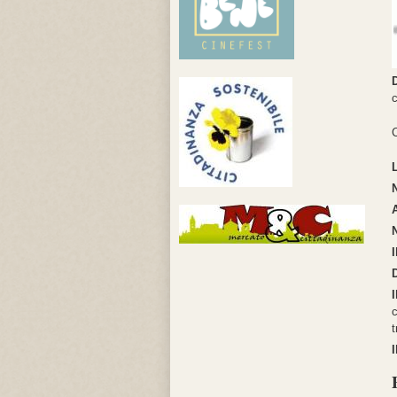
c
C
I
c
t