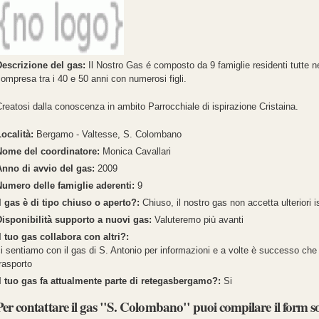
Descrizione del gas:
Il Nostro Gas é composto da 9 famiglie residenti tutte ne
ompresa tra i 40 e 50 anni con numerosi figli.
reatosi dalla conoscenza in ambito Parrocchiale di ispirazione Cristaina.
Località:
Bergamo - Valtesse, S. Colombano
Nome del coordinatore:
Monica Cavallari
Anno di avvio del gas:
2009
Numero delle famiglie aderenti:
9
Il gas è di tipo chiuso o aperto?:
Chiuso, il nostro gas non accetta ulteriori i
Disponibilità supporto a nuovi gas:
Valuteremo più avanti
l tuo gas collabora con altri?:
i sentiamo con il gas di S. Antonio per informazioni e a volte è successo ch
rasporto
Il tuo gas fa attualmente parte di retegasbergamo?:
Si
Per contattare il gas "S. Colombano" puoi compilare il form so