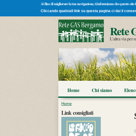
Al fine di migliorare la tua navigazione, ti informiamo che questo sito
Cliccando qualsiali link su questa pagina ci dai il conse
Rete 
L'altra via per
Home
Chi siamo
Elen
Tu sei qui
Home
Link consigliati
G