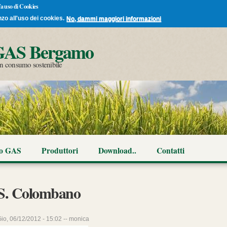
 fa uso di Cookies
nzo all'uso dei cookies.
No, dammi maggiori informazioni
Salta al
GAS Bergamo
contenuto
principale
 un consumo sostenibile
co GAS
Produttori
Download..
Contatti
S. Colombano
io, 06/12/2012 - 15:02 --
monica