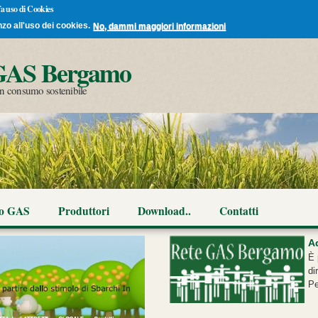
 fa uso di Cookies
nzo all'uso dei cookies.
No, dammi maggiori informazioni
Salta al
GAS Bergamo
contenuto
principale
 un consumo sostenibile
co GAS
Produttori
Download..
Contatti
A
È 
di
Pe