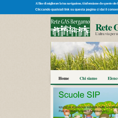
Al fine di migliorare la tua navigazione, ti informiamo che questo sito
Cliccando qualsiali link su questa pagina ci dai il conse
Rete 
L'altra via per
Home
Chi siamo
Elen