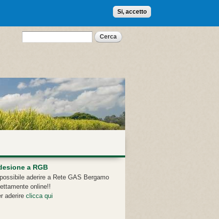
Si, accetto
Form di ricerca
Cerca
desione a RGB
possibile aderire a Rete GAS Bergamo
rettamente online!!
r aderire
clicca qui