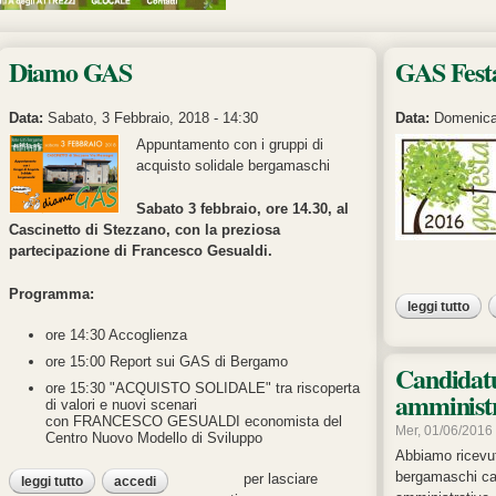
Pagine
Diamo GAS
GAS Fest
Data:
Sabato, 3 Febbraio, 2018 - 14:30
Data:
Domenica
Appuntamento con i gruppi di
acquisto solidale bergamaschi
Sabato 3 febbraio, ore 14.30, al
Cascinetto di Stezzano, con la preziosa
partecipazione di Francesco Gesualdi.
Programma:
leggi tutto
su 
ore 14:30 Accoglienza
ore 15:00 Report sui GAS di Bergamo
Candidatu
ore 15:30 "ACQUISTO SOLIDALE" tra riscoperta
amministr
di valori e nuovi scenari
con FRANCESCO GESUALDI economista del
Mer, 01/06/2016 
Centro Nuovo Modello di Sviluppo
Abbiamo ricevut
bergamaschi can
per lasciare
leggi tutto
su diamo gas
accedi