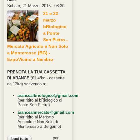
Sabato, 21 Marzo, 2015 - 08:30
21 e 22
marzo
bRiologico
a Ponte
San Pietro -
Mercato Agricolo e Non Solo
a Monterosso (BG) -
ExpoVicino a Nembro
PRENOTA LA TUA CASSETTA
DI ARANCE
(€1,4/kg - cassette
da 12kg) scrivendo a:
arancealbriologico@gmail.com
(per ritiro al bRiologico di
Ponte San Pietro)
arancealmercato@gmail.com
(per ritiro al Mercato
Agricolo e Non Solo di
Monterosso a Bergamo)
per
leggi tutto
su triplo appuntamento di primavera