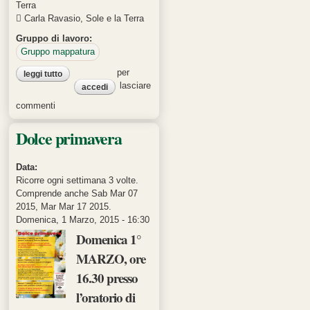
Terra
 Carla Ravasio, Sole e la Terra
Gruppo di lavoro:
Gruppo mappatura
per
leggi tutto
su gruppo garanzia partecipata bergamo - riunione 1 -
comitato locale
lasciare
accedi
commenti
Dolce primavera
Data:
Ricorre ogni settimana 3 volte.
Comprende anche Sab Mar 07
2015, Mar Mar 17 2015.
Domenica, 1 Marzo, 2015 - 16:30
Domenica 1°
MARZO, ore
16.30 presso
l’oratorio di