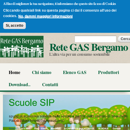
Al fine di migliorare la tua navigazione, ti informiamo che questo sito fa uso di Cookies
Cliccando qualsiali link su questa pagina ci dai il consenzo all'uso dei
cookies.
No, dammi maggiori informazioni
Si, accetto
Salta al
Form di ricerca
Cerca
contenuto
Rete GAS Bergamo
principale
L'altra via per un consumo sostenibile
Home
Chi siamo
Elenco GAS
Produttori
Download..
Contatti