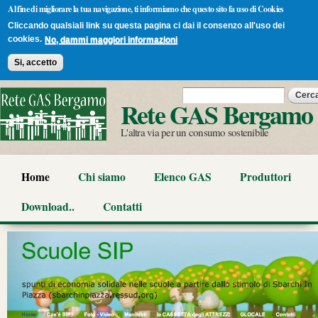
Al fine di migliorare la tua navigazione, ti informiamo che questo sito fa uso di Cookies
Cliccando qualsiali link su questa pagina ci dai il consenzo all'uso dei
cookies.
No, dammi maggiori informazioni
Si, accetto
Salta al
Form di ricerca
Cerca
contenuto
Rete GAS Bergamo
principale
L'altra via per un consumo sostenibile
Home
Chi siamo
Elenco GAS
Produttori
Download..
Contatti