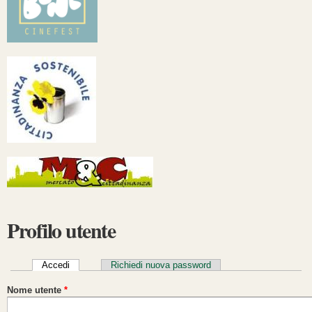
Profilo utente
Schede primarie
Accedi
(scheda attiva)
Richiedi nuova password
Nome utente
*