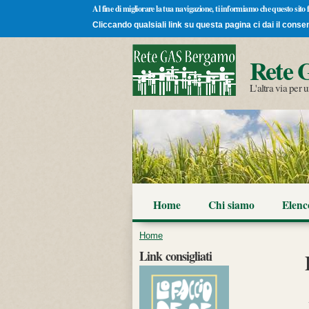
Al fine di migliorare la tua navigazione, ti informiamo che questo sito
Cliccando qualsiali link su questa pagina ci dai il conse
Rete 
L'altra via per
Home
Chi siamo
Elen
Tu sei qui
Home
Link consigliati