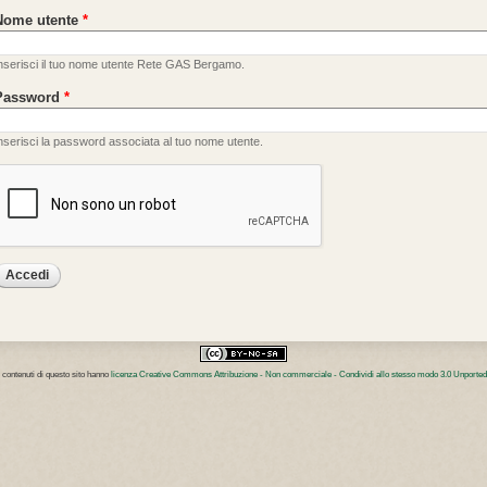
Nome utente
*
nserisci il tuo nome utente Rete GAS Bergamo.
Password
*
nserisci la password associata al tuo nome utente.
I contenuti di questo sito hanno
licenza Creative Commons Attribuzione - Non commerciale - Condividi allo stesso modo 3.0 Unported