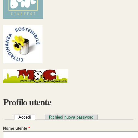
Profilo utente
Schede primarie
Accedi
(scheda attiva)
Richiedi nuova password
Nome utente
*